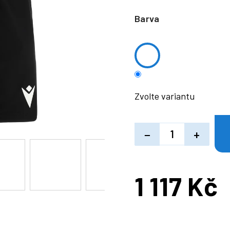
Barva
Zvolte variantu
−
+
1 117 Kč
Měrná
cena: