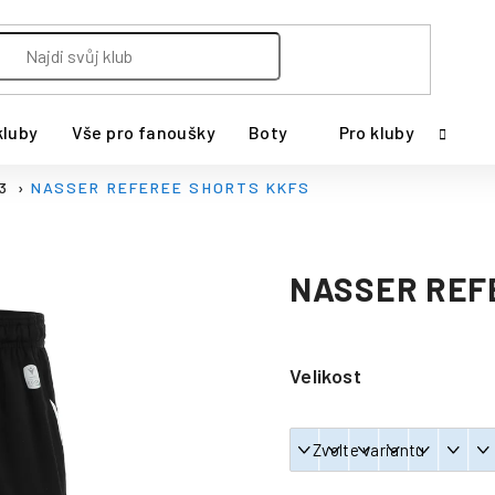
kluby
Vše pro fanoušky
Boty
Pro kluby
23
NASSER REFEREE SHORTS KKFS
NASSER REF
Velikost