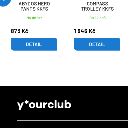
ABYDOS HERO
COMPASS
PANTS KKFS
TROLLEY KKFS
Na dotaz
Do 14 dnů
873 Kč
1 946 Kč
DETAIL
DETAIL
Z
á
p
a