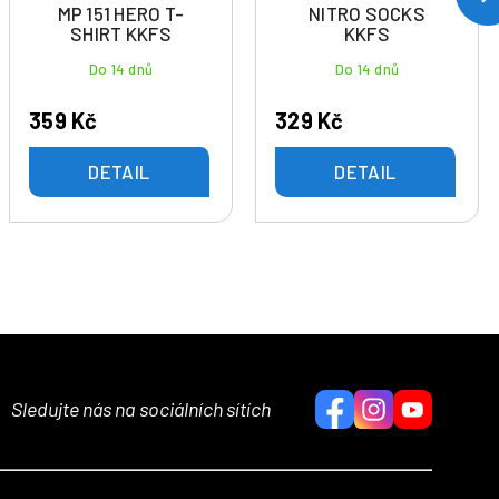
MP 151 HERO T-
NITRO SOCKS
SHIRT KKFS
KKFS
Do 14 dnů
Do 14 dnů
359 Kč
329 Kč
DETAIL
DETAIL
Sledujte nás na sociálních sítích