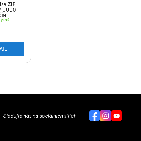
1/4 ZIP
Y JUDO
ČÍN
týdnů
AIL
Sledujte nás na sociálních sítích