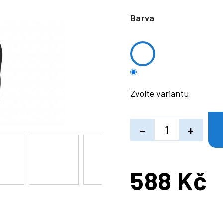
Barva
Zvolte variantu
−
+
588 Kč
Měrná
cena: