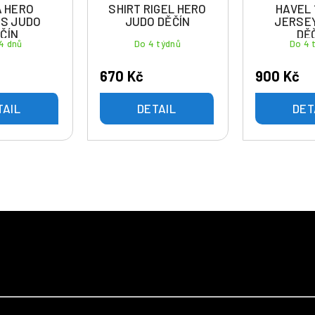
 HERO
SHIRT RIGEL HERO
HAVEL 
S JUDO
JUDO DĚČÍN
JERSE
ČÍN
DĚ
4 dnů
Do 4 týdnů
Do 4 
670 Kč
900 Kč
TAIL
DETAIL
DET