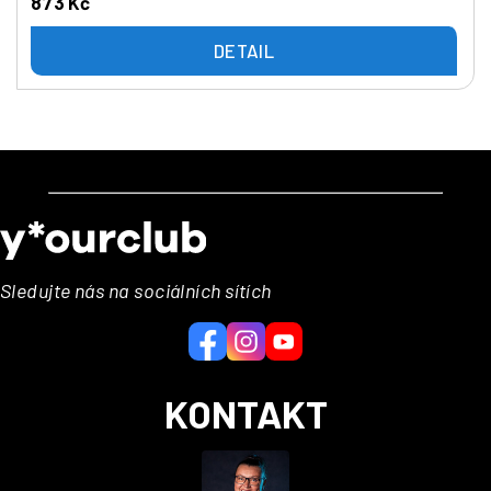
873 Kč
DETAIL
Z
á
p
a
Sledujte nás na sociálních sítích
t
í
KONTAKT