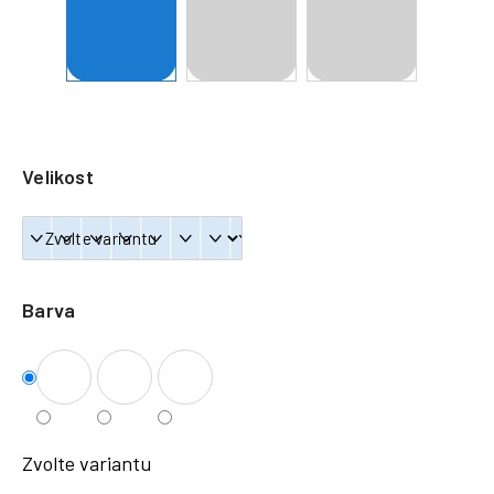
a
j
í
t
?
Velikost
HLEDAT
Barva
Zvolte variantu