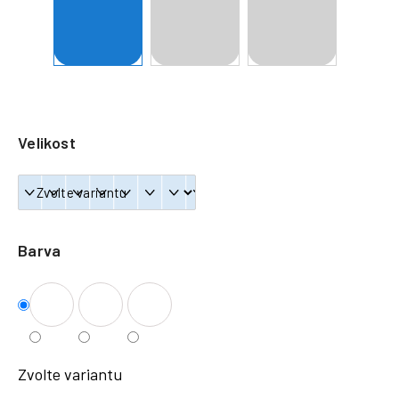
a
j
í
t
?
Velikost
HLEDAT
Barva
Zvolte variantu