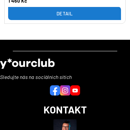
1 460 Kč
DETAIL
Z
á
p
a
Sledujte nás na sociálních sítích
t
í
KONTAKT