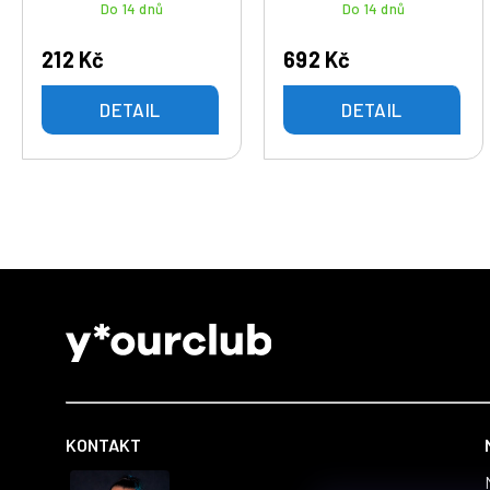
Do 14 dnů
Do 14 dnů
212 Kč
692 Kč
DETAIL
DETAIL
Z
á
p
a
t
KONTAKT
í