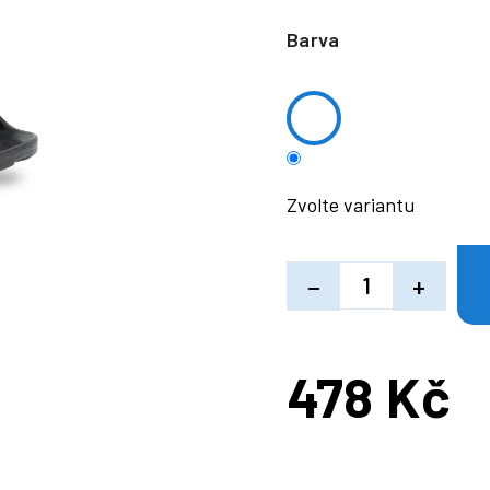
Barva
Zvolte variantu
−
+
478 Kč
Měrná
cena: