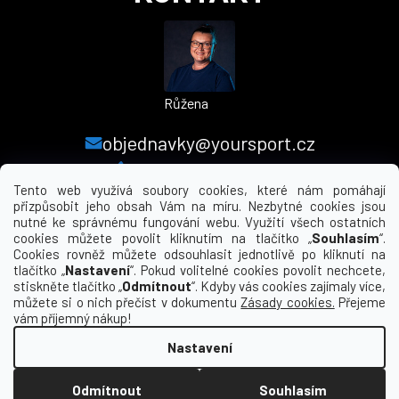
Růžena
objednavky@yoursport.cz
+420 224 250 000
Tento web využívá soubory cookies, které nám pomáhají
přizpůsobit jeho obsah Vám na míru. Nezbytné cookies jsou
nutné ke správnému fungování webu. Využití všech ostatních
MENU
cookies můžete povolit kliknutím na tlačítko „
Souhlasím
“.
Cookies rovněž můžete odsouhlasit jednotlivě po kliknutí na
tlačítko „
Nastavení
“. Pokud volitelné cookies povolit nechcete,
INFORMACE PRO VÁS
stiskněte tlačítko „
Odmítnout
“. Kdyby vás cookies zajímaly více,
můžete si o nich přečíst v dokumentu
Zásady cookies.
Přejeme
KDE NÁS NAJDETE
vám příjemný nákup!
Nastavení
Vytvořil Shoptet
Odmítnout
Souhlasím
Copyright 2026
yourclub.cz
. Všechna práva