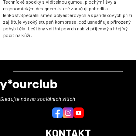
Technické spodky s viditelnou gumou, plochými švy a
ergonomickým designem, které zaručují pohodlí a
lehkost.Speciální směs polyesterových a spandexových přízí
zajišťuje vysoký stupeň komprese, což usnadňuje přirozený
pohyb těla. Leštěný vnitřní povrch nabízí příjemný a hřejivý
pocit na kůži.
Z
á
p
a
Sledujte nás na sociálních sítích
t
í
KONTAKT