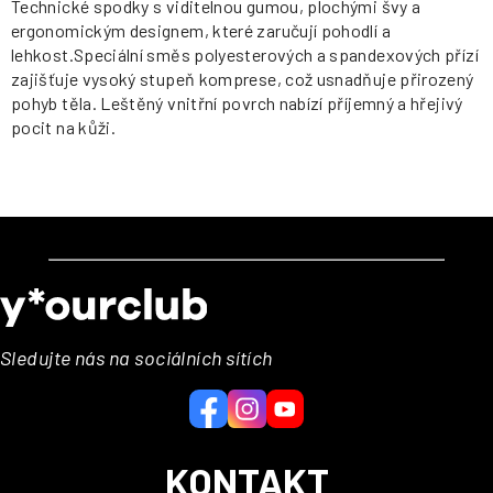
Technické spodky s viditelnou gumou, plochými švy a
ergonomickým designem, které zaručují pohodlí a
lehkost.Speciální směs polyesterových a spandexových přízí
zajišťuje vysoký stupeň komprese, což usnadňuje přirozený
pohyb těla. Leštěný vnitřní povrch nabízí příjemný a hřejivý
pocit na kůži.
Z
á
p
a
Sledujte nás na sociálních sítích
t
í
KONTAKT