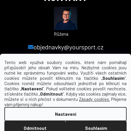
Růžena
objednavky@yoursport.cz
+420 224 250 000
Tento web využívá soubory cookies, které nám pomáhají
přizpůsobit jeho obsah Vám na míru. Nezbytné cookies jsou
nutné ke správnému fungování webu. Využití všech ostatních
MENU
cookies můžete povolit kliknutím na tlačítko „
Souhlasím
“.
Cookies rovněž můžete odsouhlasit jednotlivě po kliknutí na
tlačítko „
Nastavení
“. Pokud volitelné cookies povolit nechcete,
INFORMACE PRO VÁS
stiskněte tlačítko „
Odmítnout
“. Kdyby vás cookies zajímaly více,
můžete si o nich přečíst v dokumentu
Zásady cookies.
Přejeme
KDE NÁS NAJDETE
vám příjemný nákup!
Nastavení
Vytvořil Shoptet
Odmítnout
Souhlasím
Copyright 2026
yourclub.cz
. Všechna práva