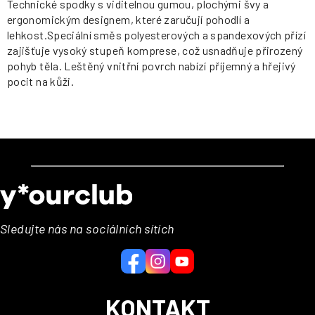
Technické spodky s viditelnou gumou, plochými švy a
ergonomickým designem, které zaručují pohodlí a
lehkost.Speciální směs polyesterových a spandexových přízí
zajišťuje vysoký stupeň komprese, což usnadňuje přirozený
pohyb těla. Leštěný vnitřní povrch nabízí příjemný a hřejivý
pocit na kůži.
Z
á
p
a
Sledujte nás na sociálních sítích
t
í
KONTAKT