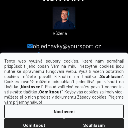
Růžena
objednavky@yoursport.cz
+420 224 250 000
Tento web využívá soubory cookies, které nám pomáhají
přizpůsobit jeho obsah Vám na míru. Nezbytné cookies jsou
nutné ke správnému fungování webu. Využití všech ostatních
MENU
cookies můžete povolit kliknutím na tlačítko „
Souhlasím
“.
Cookies rovněž můžete odsouhlasit jednotlivě po kliknutí na
tlačítko „
Nastavení
“. Pokud volitelné cookies povolit nechcete,
INFORMACE PRO VÁS
stiskněte tlačítko „
Odmítnout
“. Kdyby vás cookies zajímaly více,
můžete si o nich přečíst v dokumentu
Zásady cookies.
Přejeme
KDE NÁS NAJDETE
vám příjemný nákup!
Nastavení
Vytvořil Shoptet
Odmítnout
Souhlasím
Copyright 2026
yourclub.cz
. Všechna práva