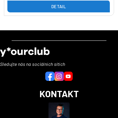
DETAIL
Z
á
p
a
Sledujte nás na sociálních sítích
t
í
KONTAKT