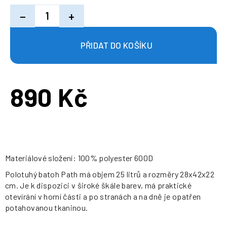
−
+
890 Kč
Měrná
cena:
Materiálové složení: 100% polyester 600D
Polotuhý batoh Path má objem 25 litrů a rozměry 28x42x22
cm. Je k dispozici v široké škále barev, má praktické
otevírání v horní části a po stranách a na dně je opatřen
potahovanou tkaninou.