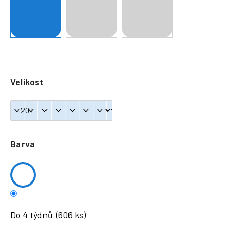
a
j
í
t
?
Velikost
HLEDAT
Barva
Do 4 týdnů
(606 ks)