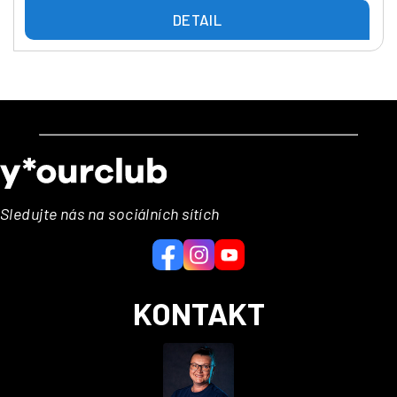
DETAIL
Z
á
p
a
Sledujte nás na sociálních sítích
t
í
KONTAKT