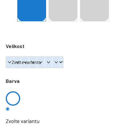
a
j
í
t
?
Velikost
HLEDAT
Barva
Zvolte variantu