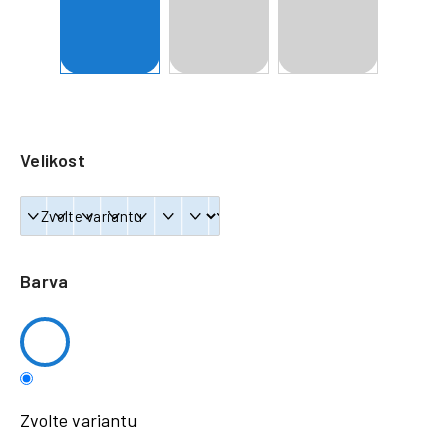
a
j
í
t
?
Velikost
HLEDAT
Barva
Zvolte variantu