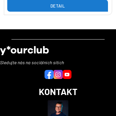
DETAIL
Z
á
p
a
Sledujte nás na sociálních sítích
t
í
KONTAKT