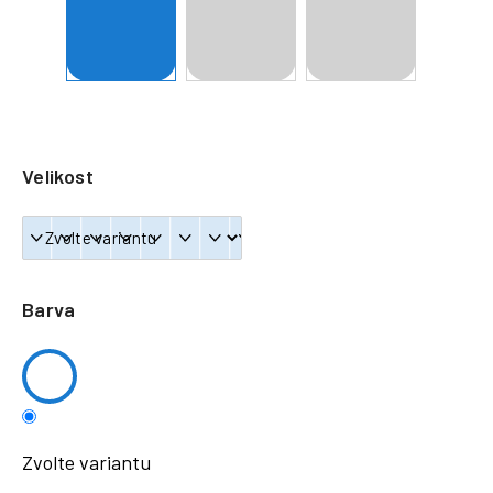
a
j
í
t
?
Velikost
HLEDAT
Barva
Zvolte variantu