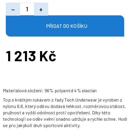
−
+
1 213 Kč
Měrná
cena:
Materiálové složení: 96% polyamid 4% elastan
Top s krátkým rukávem z řady Tech Underwear je vyroben z
nylonu 6.6, který oděvu dodává lehkost, rozměrovou stálost,
pružnost a vyšší odolnost proti opotřebení. Díky této
technologii se oděv velmi snadno udržuje a rychle schne. Hodí
se pro jakýkoli druh sportovní aktivity.