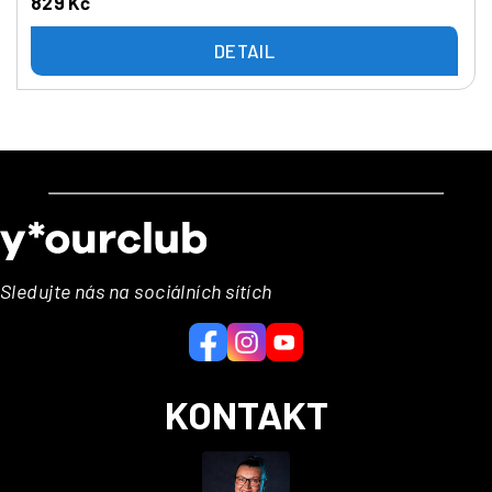
829 Kč
DETAIL
Z
á
p
a
Sledujte nás na sociálních sítích
t
í
KONTAKT