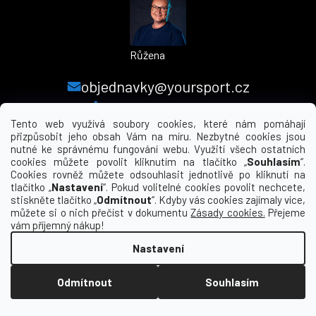
Růžena
objednavky@yoursport.cz
+420 224 250 000
Tento web využívá soubory cookies, které nám pomáhají
přizpůsobit jeho obsah Vám na míru. Nezbytné cookies jsou
nutné ke správnému fungování webu. Využití všech ostatních
MENU
cookies můžete povolit kliknutím na tlačítko „
Souhlasím
“.
Cookies rovněž můžete odsouhlasit jednotlivě po kliknutí na
tlačítko „
Nastavení
“. Pokud volitelné cookies povolit nechcete,
INFORMACE PRO VÁS
stiskněte tlačítko „
Odmítnout
“. Kdyby vás cookies zajímaly více,
můžete si o nich přečíst v dokumentu
Zásady cookies.
Přejeme
KDE NÁS NAJDETE
vám příjemný nákup!
Nastavení
Vytvořil Shoptet
Odmítnout
Souhlasím
Copyright 2026
yourclub.cz
. Všechna práva
vyhrazena.
Upravit nastavení cookies