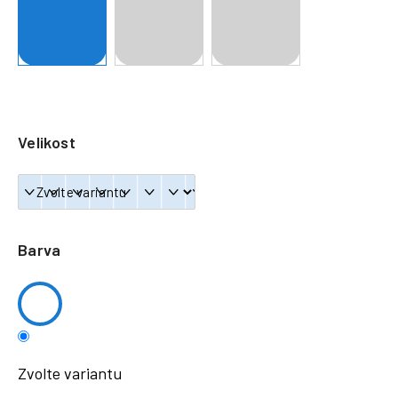
a
j
í
t
?
Velikost
HLEDAT
Barva
Zvolte variantu