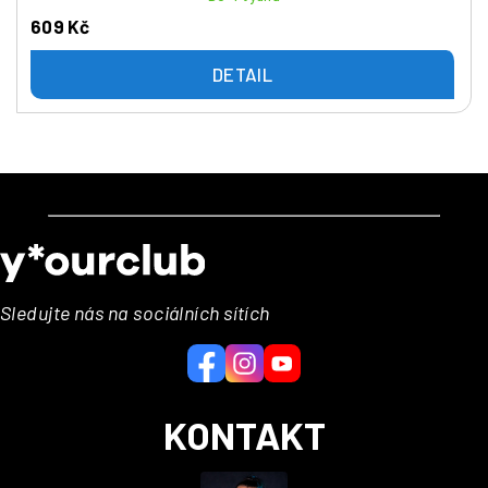
609 Kč
DETAIL
Z
á
p
a
Sledujte nás na sociálních sítích
t
í
KONTAKT