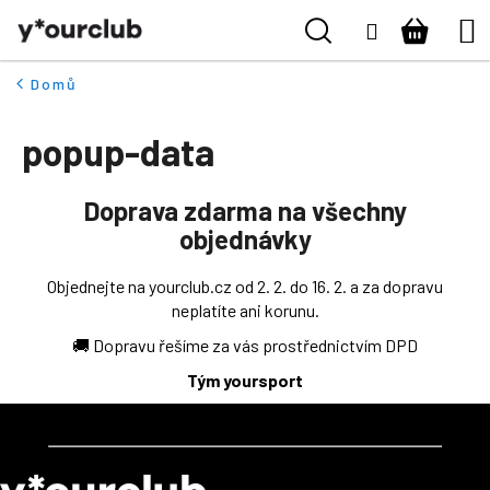
K
Přejít
Hledat
Nákupn
M
Naše kluby
Přihlášení
na
o
ZPĚT
ZPĚT
obsah
š
košík
Vše pro fanoušky
Domů
í
C
k
popup-data
Boty
o
p
o
Pro kluby
Doprava zdarma na všechny
t
objednávky
ř
Kontakt
e
Objednejte na yourclub.cz od 2. 2. do 16. 2. a za dopravu
neplatíte ani korunu.
b
Přihlásit se
u
🚚 Dopravu řešíme za vás prostřednictvím DPD
j
+420 224 250 000
Tým yoursport
e
(Po-Pá 9:00 - 16:00 hod.)
t
Z
e
á
n