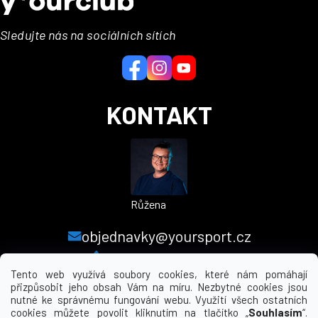
p
a
a
j
Sledujte nás na sociálních sítích
t
í
í
t
?
KONTAKT
HLEDAT
Růžena
objednavky@yoursport.cz
+420 224 250 000
Tento web využívá soubory cookies, které nám pomáhají
přizpůsobit jeho obsah Vám na míru. Nezbytné cookies jsou
nutné ke správnému fungování webu. Využití všech ostatních
MENU
cookies můžete povolit kliknutím na tlačítko „
Souhlasím
“.