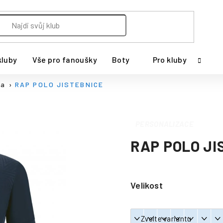
kluby
Vše pro fanoušky
Boty
Pro kluby
ka
RAP POLO JISTEBNICE
PERSONALIZACE
RAP POLO JI
Velikost