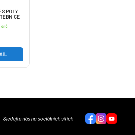
ES POLY
STEBNICE
4 dnů
AIL
Sledujte nás na sociálních sítích