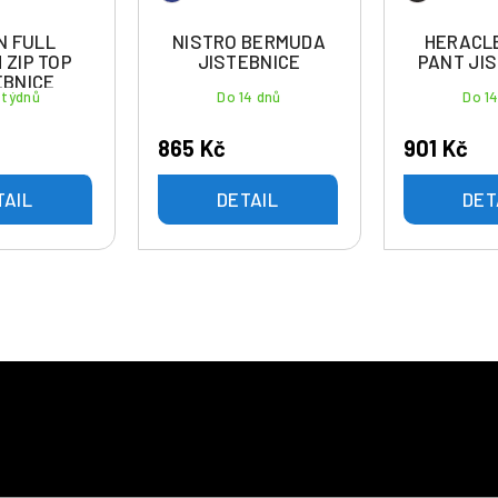
N FULL
NISTRO BERMUDA
HERACL
 ZIP TOP
JISTEBNICE
PANT JI
EBNICE
 týdnů
Do 14 dnů
Do 1
865 Kč
901 Kč
TAIL
DETAIL
DET