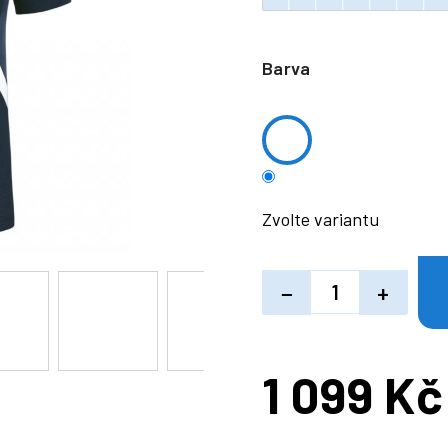
Barva
Zvolte variantu
−
+
1 099 Kč
Měrná
cena: