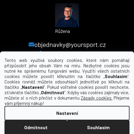
Růžena
objednavky@yoursport.cz
+420 224 250 000
Tento web využívá soubory cookies, které nám pomáhají
přizpůsobit jeho obsah Vám na míru. Nezbytné cookies jsou
nutné ke správnému fungování webu. Využití všech ostatních
MENU
cookies můžete povolit kliknutím na tlačítko „
Souhlasím
“.
Cookies rovněž můžete odsouhlasit jednotlivě po kliknutí na
tlačítko „
Nastavení
“. Pokud volitelné cookies povolit nechcete,
INFORMACE PRO VÁS
stiskněte tlačítko „
Odmítnout
“. Kdyby vás cookies zajímaly více,
můžete si o nich přečíst v dokumentu
Zásady cookies.
Přejeme
KDE NÁS NAJDETE
vám příjemný nákup!
Nastavení
Vytvořil Shoptet
Odmítnout
Souhlasím
Copyright 2026
yourclub.cz
. Všechna práva