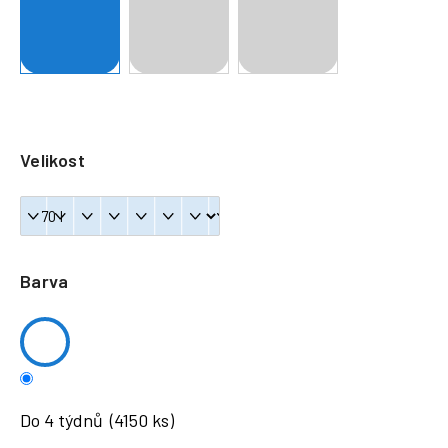
a
j
í
t
?
Velikost
HLEDAT
Barva
Do 4 týdnů
(4150 ks)