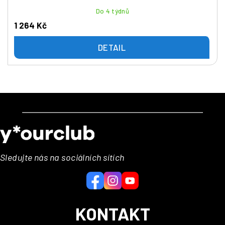
Do 4 týdnů
1 264 Kč
DETAIL
Z
á
p
a
Sledujte nás na sociálních sítích
t
í
KONTAKT