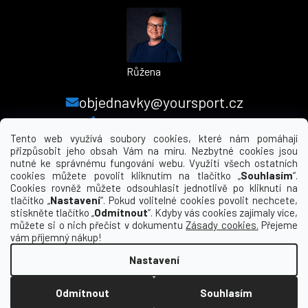
Růžena
objednavky@yoursport.cz
+420 224 250 000
Tento web využívá soubory cookies, které nám pomáhají
přizpůsobit jeho obsah Vám na míru. Nezbytné cookies jsou
nutné ke správnému fungování webu. Využití všech ostatních
MENU
cookies můžete povolit kliknutím na tlačítko „
Souhlasím
“.
Cookies rovněž můžete odsouhlasit jednotlivě po kliknutí na
tlačítko „
Nastavení
“. Pokud volitelné cookies povolit nechcete,
INFORMACE PRO VÁS
stiskněte tlačítko „
Odmítnout
“. Kdyby vás cookies zajímaly více,
můžete si o nich přečíst v dokumentu
Zásady cookies.
Přejeme
KDE NÁS NAJDETE
vám příjemný nákup!
Nastavení
Vytvořil Shoptet
Odmítnout
Souhlasím
Copyright 2026
yourclub.cz
. Všechna práva