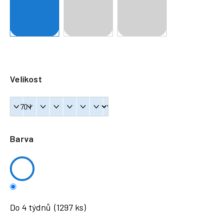
a
j
í
t
?
Velikost
HLEDAT
Barva
Do 4 týdnů
(1297 ks)