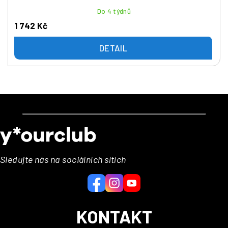
Do 4 týdnů
1 742 Kč
DETAIL
Z
á
p
a
Sledujte nás na sociálních sítích
t
í
KONTAKT