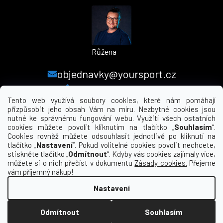
Růžena
objednavky@yoursport.cz
+420 224 250 000
Tento web využívá soubory cookies, které nám pomáhají
přizpůsobit jeho obsah Vám na míru. Nezbytné cookies jsou
nutné ke správnému fungování webu. Využití všech ostatních
MENU
cookies můžete povolit kliknutím na tlačítko „
Souhlasím
“.
Cookies rovněž můžete odsouhlasit jednotlivě po kliknutí na
tlačítko „
Nastavení
“. Pokud volitelné cookies povolit nechcete,
INFORMACE PRO VÁS
stiskněte tlačítko „
Odmítnout
“. Kdyby vás cookies zajímaly více,
můžete si o nich přečíst v dokumentu
Zásady cookies.
Přejeme
KDE NÁS NAJDETE
vám příjemný nákup!
Nastavení
Vytvořil Shoptet
Odmítnout
Souhlasím
Copyright 2026
yourclub.cz
. Všechna práva