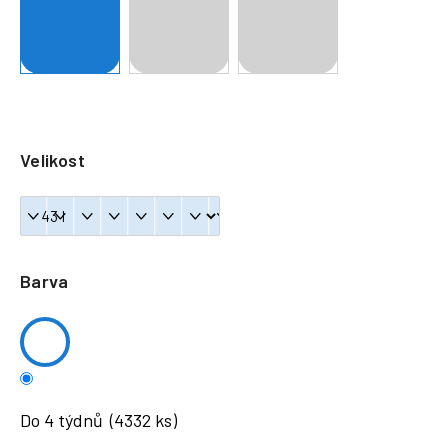
a
j
í
t
?
Velikost
HLEDAT
Barva
Do 4 týdnů
(4332 ks)