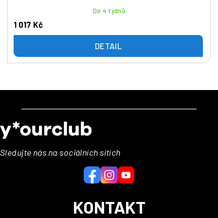
Do 4 týdnů
1 017 Kč
DETAIL
Z
á
p
a
Sledujte nás na sociálních sítích
t
í
KONTAKT