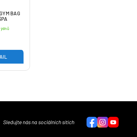
GYM BAG
KŠPA
týdnů
AIL
Sledujte nás na sociálních sítích