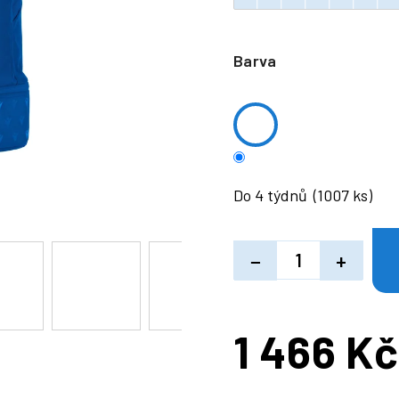
Barva
Do 4 týdnů
(1007 ks)
−
+
1 466 Kč
Měrná
cena: