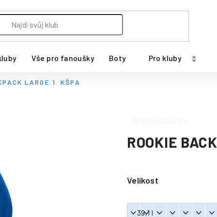
kluby
Vše pro fanoušky
Boty
Pro kluby
KPACK LARGE 1. KŠPA
PERSONALIZACE
ROOKIE BACK
Velikost