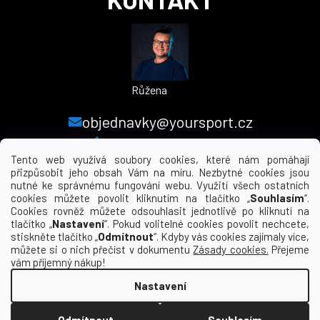
Růžena
objednavky@yoursport.cz
+420 224 250 000
Tento web využívá soubory cookies, které nám pomáhají
přizpůsobit jeho obsah Vám na míru. Nezbytné cookies jsou
nutné ke správnému fungování webu. Využití všech ostatních
MENU
cookies můžete povolit kliknutím na tlačítko „
Souhlasím
“.
Cookies rovněž můžete odsouhlasit jednotlivě po kliknutí na
tlačítko „
Nastavení
“. Pokud volitelné cookies povolit nechcete,
INFORMACE PRO VÁS
stiskněte tlačítko „
Odmítnout
“. Kdyby vás cookies zajímaly více,
můžete si o nich přečíst v dokumentu
Zásady cookies.
Přejeme
KDE NÁS NAJDETE
vám příjemný nákup!
Nastavení
Vytvořil Shoptet