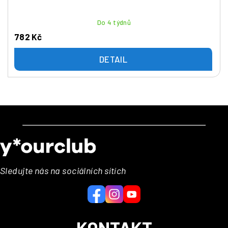
Do 4 týdnů
782 Kč
DETAIL
Z
á
p
a
Sledujte nás na sociálních sítích
t
í
KONTAKT