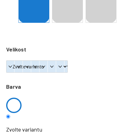
a
j
í
t
?
Velikost
HLEDAT
Barva
Zvolte variantu