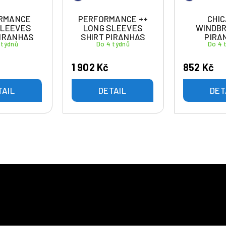
RMANCE
PERFORMANCE ++
CHI
SLEEVES
LONG SLEEVES
WINDB
PIRANHAS
SHIRT PIRANHAS
PIRA
 týdnů
Do 4 týdnů
Do 4 
ROUN
BEROUN
BER
1 902 Kč
852 Kč
TAIL
DETAIL
DET