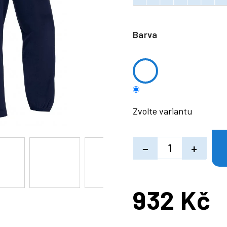
Barva
Zvolte variantu
−
+
932 Kč
Měrná
cena: