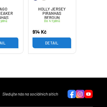
CAGO
HOLLY JERSEY
REAKER
PIRANHAS
NHAS
BEROUN
týdnů
Do 4 týdnů
OUN
914 Kč
AIL
DETAIL
Sledujte nás na sociálních sítích