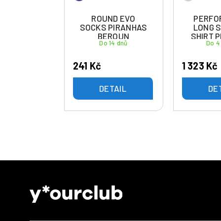
ROUND EVO
PERFO
SOCKS PIRANHAS
LONG 
BEROUN
SHIRT 
Do 14 dnů
Do 4
BE
241 Kč
1 323 Kč
DETAIL
DE
Z
á
p