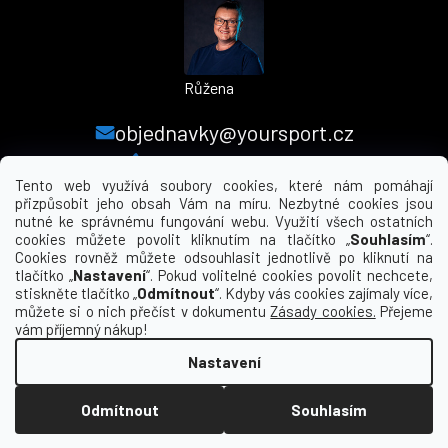
Růžena
objednavky@yoursport.cz
+420 224 250 000
Tento web využívá soubory cookies, které nám pomáhají
přizpůsobit jeho obsah Vám na míru. Nezbytné cookies jsou
nutné ke správnému fungování webu. Využití všech ostatních
MENU
cookies můžete povolit kliknutím na tlačítko „
Souhlasím
“.
Cookies rovněž můžete odsouhlasit jednotlivě po kliknutí na
tlačítko „
Nastavení
“. Pokud volitelné cookies povolit nechcete,
INFORMACE PRO VÁS
stiskněte tlačítko „
Odmítnout
“. Kdyby vás cookies zajímaly více,
můžete si o nich přečíst v dokumentu
Zásady cookies.
Přejeme
KDE NÁS NAJDETE
vám příjemný nákup!
Nastavení
Vytvořil Shoptet
Odmítnout
Souhlasím
Copyright 2026
yourclub.cz
. Všechna práva
vyhrazena.
Upravit nastavení cookies