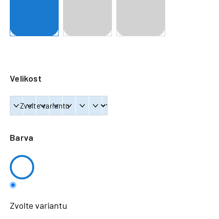
a
j
í
t
?
Velikost
HLEDAT
Barva
Zvolte variantu