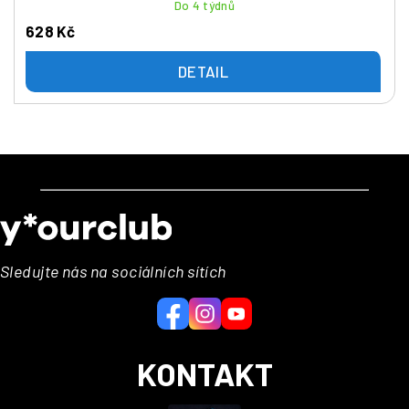
Do 4 týdnů
628 Kč
DETAIL
Z
á
p
a
Sledujte nás na sociálních sítích
t
í
KONTAKT