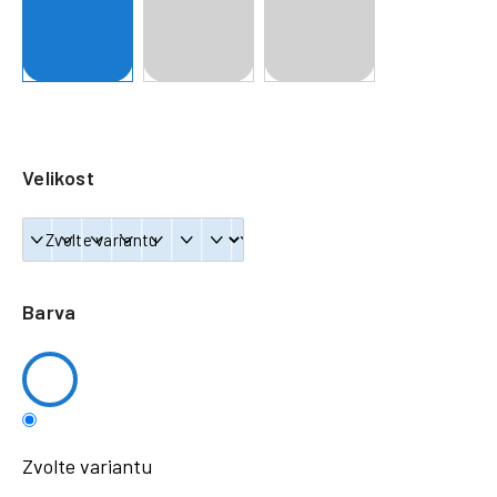
a
j
í
t
?
Velikost
HLEDAT
Barva
Zvolte variantu