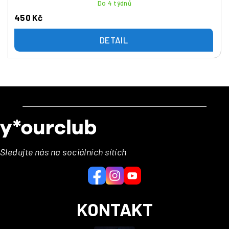
Do 4 týdnů
450 Kč
DETAIL
Z
á
p
a
Sledujte nás na sociálních sítích
t
í
KONTAKT