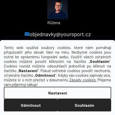
Růžena
objednavky@yoursport.cz
+420 224 250 000
Tento web využívá soubory cookies, které nám pomáhají
přizpůsobit jeho obsah Vám na míru. Nezbytné cookies jsou
nutné ke správnému fungování webu. Využití všech ostatních
MENU
cookies můžete povolit kliknutím na tlačítko „
Souhlasím
“.
Cookies rovněž můžete odsouhlasit jednotlivě po kliknutí na
tlačítko „
Nastavení
“. Pokud volitelné cookies povolit nechcete,
INFORMACE PRO VÁS
stiskněte tlačítko „
Odmítnout
“. Kdyby vás cookies zajímaly více,
můžete si o nich přečíst v dokumentu
Zásady cookies.
Přejeme
KDE NÁS NAJDETE
vám příjemný nákup!
Nastavení
Vytvořil Shoptet
Odmítnout
Souhlasím
Copyright 2026
yourclub.cz
. Všechna práva
vyhrazena.
Upravit nastavení cookies