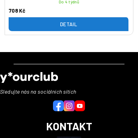
Do 4 týdnů
708 Kč
DETAIL
Z
á
p
a
Sledujte nás na sociálních sítích
t
í
KONTAKT