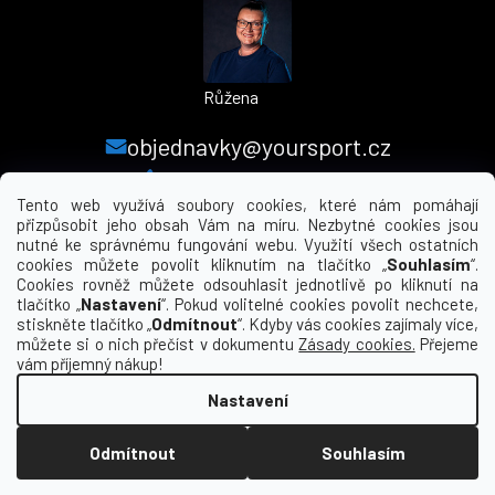
Růžena
objednavky@yoursport.cz
+420 224 250 000
Tento web využívá soubory cookies, které nám pomáhají
přizpůsobit jeho obsah Vám na míru. Nezbytné cookies jsou
nutné ke správnému fungování webu. Využití všech ostatních
MENU
cookies můžete povolit kliknutím na tlačítko „
Souhlasím
“.
Cookies rovněž můžete odsouhlasit jednotlivě po kliknutí na
tlačítko „
Nastavení
“. Pokud volitelné cookies povolit nechcete,
INFORMACE PRO VÁS
stiskněte tlačítko „
Odmítnout
“. Kdyby vás cookies zajímaly více,
můžete si o nich přečíst v dokumentu
Zásady cookies.
Přejeme
KDE NÁS NAJDETE
vám příjemný nákup!
Nastavení
Vytvořil Shoptet
Odmítnout
Souhlasím
Copyright 2026
yourclub.cz
. Všechna práva
vyhrazena.
Upravit nastavení cookies