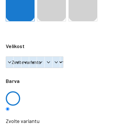
a
j
í
t
?
Velikost
HLEDAT
Barva
Zvolte variantu