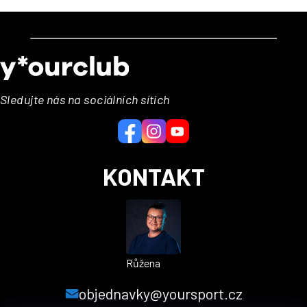
Z
á
p
a
Sledujte nás na sociálních sítích
t
í
KONTAKT
Růžena
objednavky@yoursport.cz