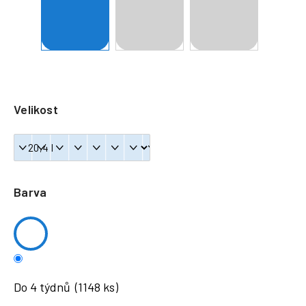
a
j
í
t
?
Velikost
HLEDAT
Barva
Do 4 týdnů
(1148 ks)