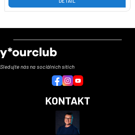
DETAIL
Z
á
p
a
Sledujte nás na sociálních sítích
t
í
KONTAKT