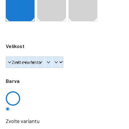
a
j
í
t
?
Velikost
HLEDAT
Barva
Zvolte variantu