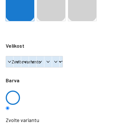
a
j
í
t
?
Velikost
HLEDAT
Barva
Zvolte variantu