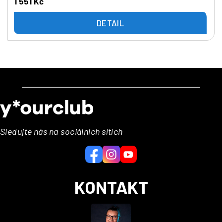
1 551 Kč
DETAIL
Z
á
p
a
Sledujte nás na sociálních sítích
t
í
KONTAKT