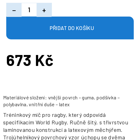
−
+
673 Kč
Měrná
cena:
Materiálové složení: vnější povrch – guma, podšívka –
polybavlna, vnitřní duše – latex
Tréninkový míč pro ragby, který odpovídá
specifikacím World Rugby. Ručně šitý, s třívrstvou
laminovanou konstrukcí a latexovým měchýřem.
Trojúhelníkový povrchový vzor úchopu se dvěma