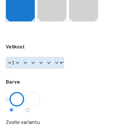
a
j
í
t
?
Velikost
HLEDAT
Barva
Zvolte variantu