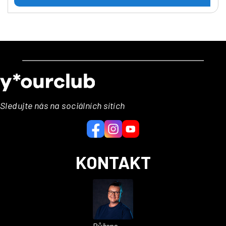
Z
á
p
a
Sledujte nás na sociálních sítích
t
í
KONTAKT
Růžena