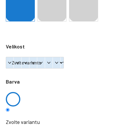
a
j
í
t
?
Velikost
HLEDAT
Barva
Zvolte variantu