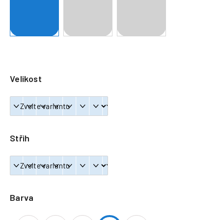
a
j
í
t
?
Velikost
HLEDAT
Střih
Barva