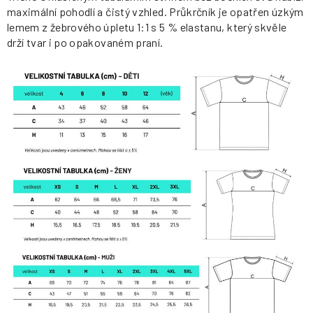
maximální pohodlí a čistý vzhled. Průkrčník je opatřen úzkým
lemem z žebrového úpletu 1:1 s 5 % elastanu, který skvěle
drží tvar i po opakovaném praní.