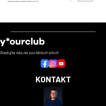
Z
á
p
a
Sledujte nás na sociálních sítích
t
í
KONTAKT