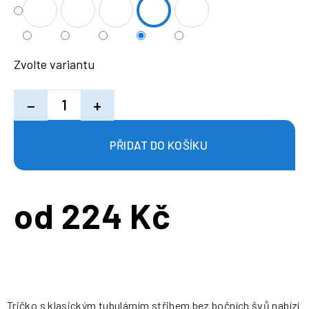
Zvolte variantu
−
+
od
224 Kč
Měrná
cena:
Tričko s klasickým tubulárním střihem bez bočních švů nabízí