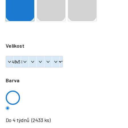
a
j
í
t
?
Velikost
HLEDAT
Barva
Do 4 týdnů
(2433 ks)