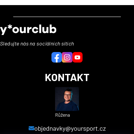
Z
á
p
a
Sledujte nás na sociálních sítích
t
í
KONTAKT
Růžena
objednavky@yoursport.cz