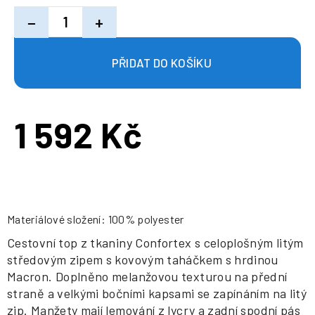
−
+
1 592 Kč
Měrná
cena:
Materiálové složení: 100% polyester
Cestovní top z tkaniny Confortex s celoplošným litým
středovým zipem s kovovým taháčkem s hrdinou
Macron. Doplněno melanžovou texturou na přední
straně a velkými bočními kapsami se zapínáním na litý
zip. Manžety mají lemování z lycry a zadní spodní pás