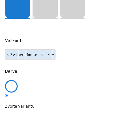
a
j
í
t
?
Velikost
HLEDAT
Barva
Zvolte variantu