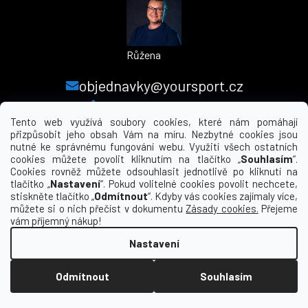
Růžena
objednavky@yoursport.cz
+420 224 250 000
Tento web využívá soubory cookies, které nám pomáhají
přizpůsobit jeho obsah Vám na míru. Nezbytné cookies jsou
nutné ke správnému fungování webu. Využití všech ostatních
MENU
cookies můžete povolit kliknutím na tlačítko „
Souhlasím
“.
Cookies rovněž můžete odsouhlasit jednotlivě po kliknutí na
tlačítko „
Nastavení
“. Pokud volitelné cookies povolit nechcete,
INFORMACE PRO VÁS
stiskněte tlačítko „
Odmítnout
“. Kdyby vás cookies zajímaly více,
můžete si o nich přečíst v dokumentu
Zásady cookies.
Přejeme
KDE NÁS NAJDETE
vám příjemný nákup!
Nastavení
Vytvořil Shoptet
Odmítnout
Souhlasím
Copyright 2026
yourclub.cz
. Všechna práva
vyhrazena.
Upravit nastavení cookies