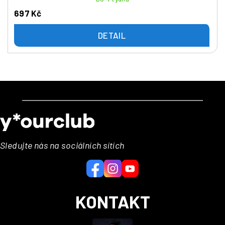
697 Kč
DETAIL
Z
á
p
a
Sledujte nás na sociálních sítích
t
í
KONTAKT