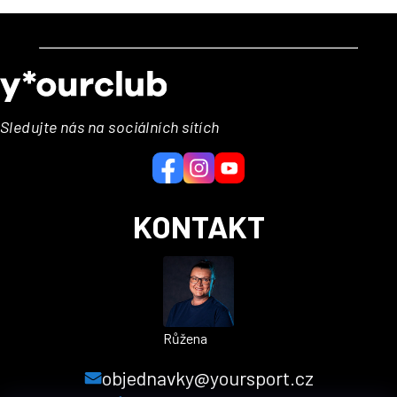
Z
á
p
a
Sledujte nás na sociálních sítích
t
í
KONTAKT
Růžena
objednavky@yoursport.cz