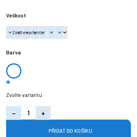
a
j
Velikost
í
t
?
Barva
HLEDAT
Zvolte variantu
−
+