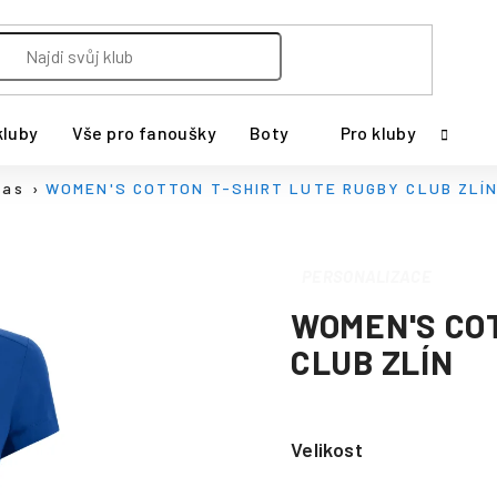
kluby
Vše pro fanoušky
Boty
Pro kluby
čas
WOMEN'S COTTON T-SHIRT LUTE RUGBY CLUB ZLÍ
PERSONALIZACE
WOMEN'S COT
CLUB ZLÍN
Velikost