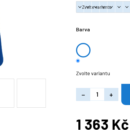
Barva
Zvolte variantu
−
+
1 363 Kč
Měrná