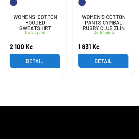
WOMENS' COTTON
WOMEN'S COTTON
HOODED
PANTS CYMBAL
SWEATSHIRT
RUGBY CLUB ZLÍN
Do 5 týdnů
Do 5 týdnů
DRUM RUGBY
CLUB ZLÍN
2 100 Kč
1 831 Kč
DETAIL
DETAIL