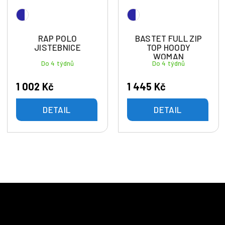
RAP POLO
BASTET FULL ZIP
JISTEBNICE
TOP HOODY
WOMAN
Do 4 týdnů
Do 4 týdnů
JISTEBNICE
1 002 Kč
1 445 Kč
DETAIL
DETAIL