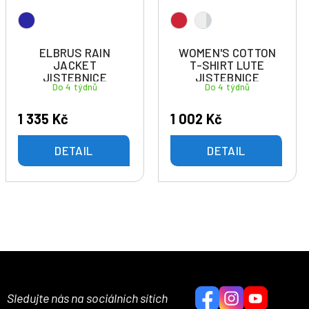
ELBRUS RAIN
WOMEN'S COTTON
JACKET
T-SHIRT LUTE
JISTEBNICE
JISTEBNICE
Do 4 týdnů
Do 4 týdnů
1 335 Kč
1 002 Kč
DETAIL
DETAIL
Sledujte nás na sociálních sítích