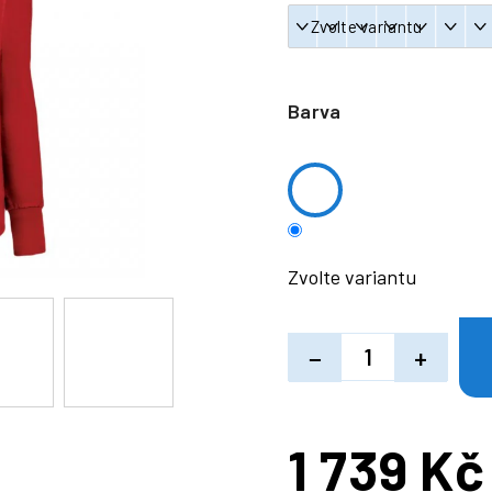
Barva
Zvolte variantu
−
+
1 739 Kč
Měrná