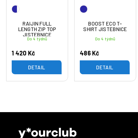
RAIJIN FULL
BOOST ECO T-
LENGTH ZIP TOP
SHIRT JISTEBNICE
JISTEBNICE
Do 4 týdnů
Do 4 týdnů
1 420 Kč
486 Kč
DETAIL
DETAIL
Z
á