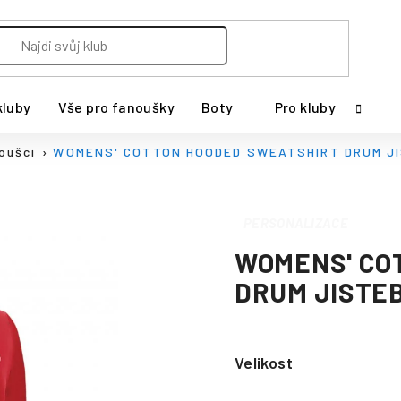
kluby
Vše pro fanoušky
Boty
Pro kluby
oušci
WOMENS' COTTON HOODED SWEATSHIRT DRUM J
PERSONALIZACE
WOMENS' CO
DRUM JISTE
Velikost