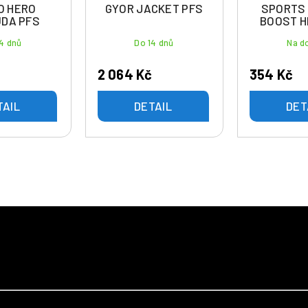
O HERO
GYOR JACKET PFS
SPORTS
DA PFS
BOOST H
4 dnů
Do 14 dnů
Na d
2 064 Kč
354 Kč
TAIL
DETAIL
DET