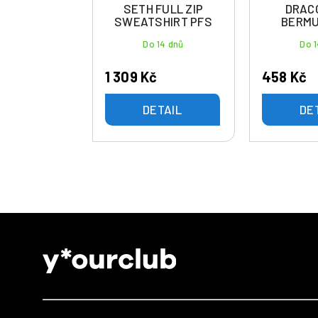
SETH FULL ZIP
DRAC
SWEATSHIRT PFS
BERMU
Do 14 dnů
Do 1
1 309 Kč
458 Kč
DETAIL
DE
Z
á
p
a