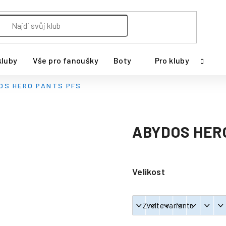
kluby
Vše pro fanoušky
Boty
Pro kluby
OS HERO PANTS PFS
ABYDOS HER
Velikost