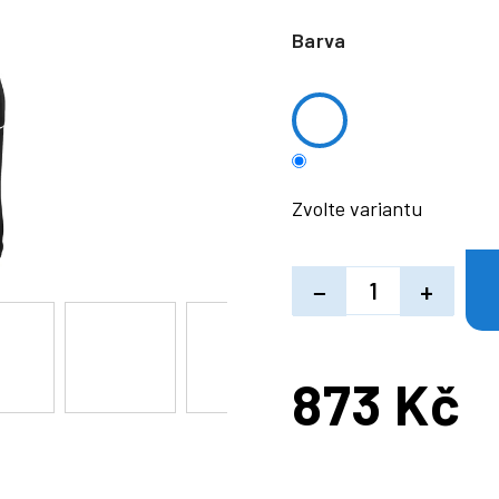
Barva
Zvolte variantu
−
+
873 Kč
Měrná
cena: