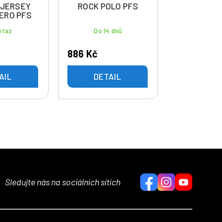
 JERSEY
ROCK POLO PFS
ERO PFS
otaz
Do 14 dnů
886 Kč
AIL
DETAIL
Sledujte nás na sociálních sítích