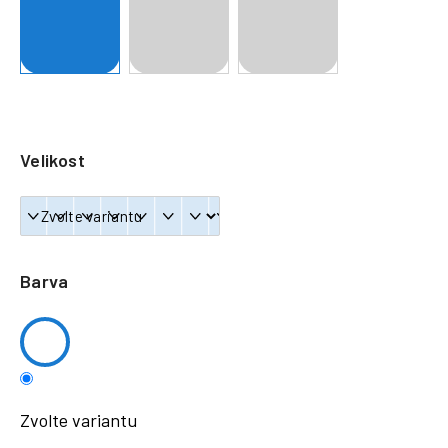
a
j
í
t
?
Velikost
HLEDAT
Barva
Zvolte variantu