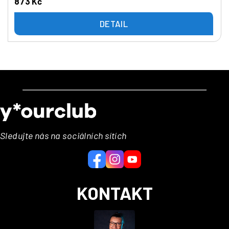
873 Kč
DETAIL
Z
á
p
a
Sledujte nás na sociálních sítích
t
í
KONTAKT