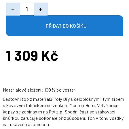
−
+
1 309 Kč
Měrná
cena:
Materiálové složení: 100% polyester
Cestovní top z materiálu Poly Dry s celoplošným litým zipem
s kovovým taháčkem se znakem Macron Hero. Velké boční
kapsy se zapínáním na litý zip. Spodní část se stahovací
šňůrkou zaručuje dokonalé přizpůsobení. Tón v tónu vsadky
na rukávech a ramenou.