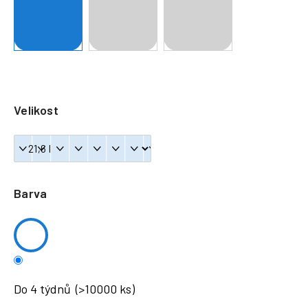
a
j
í
t
?
Velikost
HLEDAT
Barva
Do 4 týdnů
(>10000 ks)