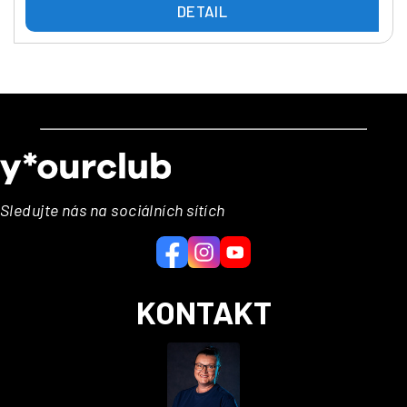
DETAIL
Z
á
p
a
Sledujte nás na sociálních sítích
t
í
KONTAKT