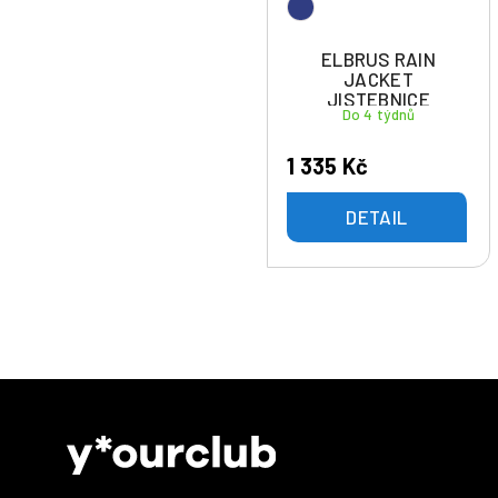
ELBRUS RAIN
JACKET
JISTEBNICE
Do 4 týdnů
1 335 Kč
DETAIL
Z
á
p