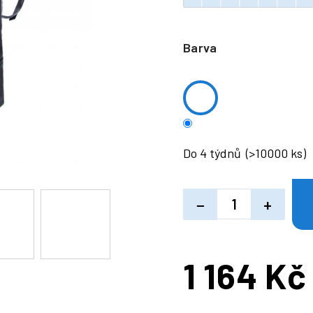
Barva
Do 4 týdnů
(>10000 ks)
−
+
1 164 Kč
Měrná
cena: