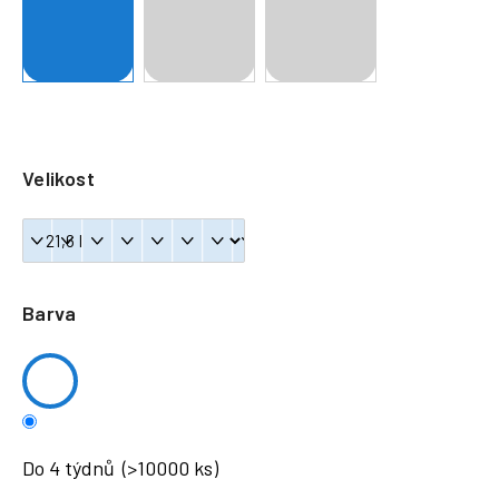
a
j
í
t
?
Velikost
HLEDAT
Barva
Do 4 týdnů
(>10000 ks)