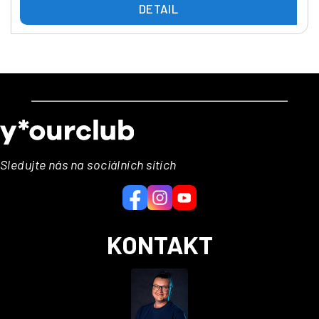
DETAIL
Z
á
p
a
Sledujte nás na sociálních sítích
t
í
KONTAKT