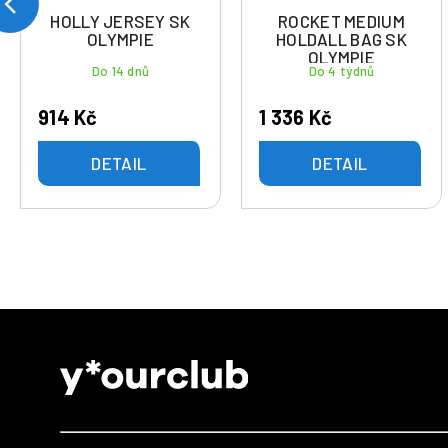
HOLLY JERSEY SK
ROCKET MEDIUM
OLYMPIE
HOLDALL BAG SK
OLYMPIE
Do 14 dnů
Do 4 týdnů
914 Kč
1 336 Kč
DETAIL
DETAIL
Z
á
p
a