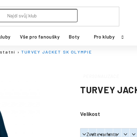
kluby
Vše pro fanoušky
Boty
Pro kluby
statní
TURVEY JACKET SK OLYMPIE
PERSONALIZACE
TURVEY JAC
Velikost