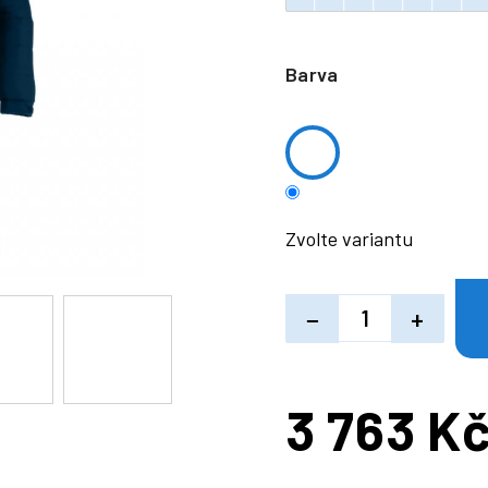
Barva
Zvolte variantu
−
+
3 763 K
Měrná
cena: