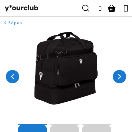
K
Přejít
Hledat
Nákupn
M
Naše kluby
Přihlášení
na
o
ZPĚT
ZPĚT
obsah
š
košík
Vše pro fanoušky
Zápas
í
C
k
Boty
o
p
o
Pro kluby
t
ř
Kontakt
e
b
Přihlásit se
u
j
+420 224 250 000
e
(Po-Pá 9:00 - 16:00 hod.)
t
e
n