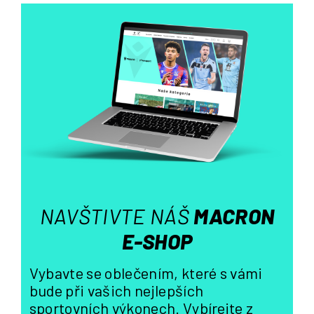
l
á
d
a
c
í
p
r
v
k
y
v
ý
NAVŠTIVTE NÁŠ
MACRON
p
i
E-SHOP
s
u
Vybavte se oblečením, které s vámi
bude při vašich nejlepších
sportovních výkonech. Vybírejte z