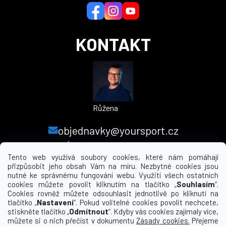
í
KONTAKT
Růžena
objednavky@yoursport.cz
+420 224 250 000
Tento web využívá soubory cookies, které nám pomáhají
přizpůsobit jeho obsah Vám na míru. Nezbytné cookies jsou
nutné ke správnému fungování webu. Využití všech ostatních
MENU
cookies můžete povolit kliknutím na tlačítko „
Souhlasím
“.
Cookies rovněž můžete odsouhlasit jednotlivě po kliknutí na
tlačítko „
Nastavení
“. Pokud volitelné cookies povolit nechcete,
INFORMACE PRO VÁS
stiskněte tlačítko „
Odmítnout
“. Kdyby vás cookies zajímaly více,
můžete si o nich přečíst v dokumentu
Zásady cookies.
Přejeme