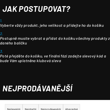
JAK POSTUPOVAT?
1.
Vyberte vždy produkt, jeho velikost a přidejte ho do košíku
2.
Postupně musíte vybrat a přidat do košíku všechny produkty z
daného balíčku
3.
Poté přejděte do košíku, ve finální fázi zadejte slevový kód a
bude Vám uplatněna klubová sleva
NEJPRODÁVANĚJŠÍ
Ř
a
Nejlevnější
Nejdražší
Nejprodávanější
Abecedně