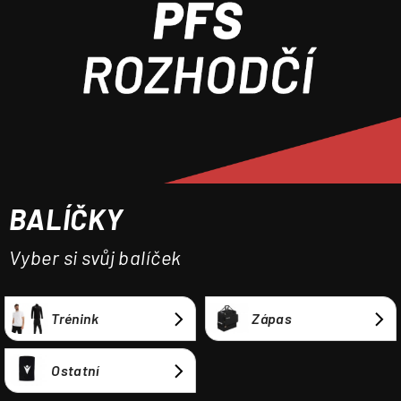
a
j
í
t
?
BALÍČKY
HLEDAT
Vyber si svůj balíček
Trénink
Zápas
Ostatní