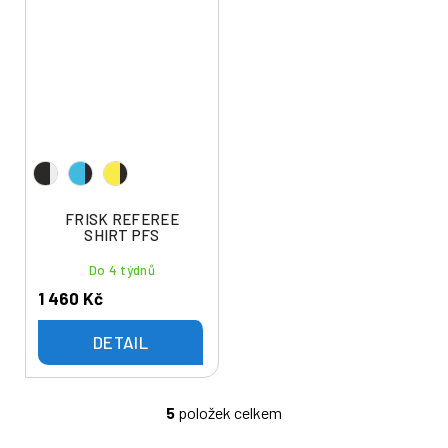
FRISK REFEREE
SHIRT PFS
Do 4 týdnů
1 460 Kč
DETAIL
5
položek celkem
O
v