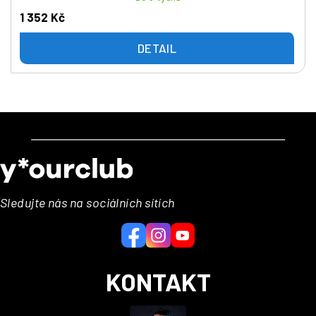
1 352 Kč
DETAIL
Z
á
p
a
Sledujte nás na sociálních sítích
t
í
KONTAKT