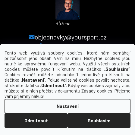
Růžena
objednavky@yoursport.cz
+420 224 250 000
Tento web využívá soubory cookies, které nám pomáhají
přizpůsobit jeho obsah Vám na míru. Nezbytné cookies jsou
nutné ke správnému fungování webu. Využití všech ostatních
MENU
cookies můžete povolit kliknutím na tlačítko „
Souhlasím
“.
Cookies rovněž můžete odsouhlasit jednotlivě po kliknutí na
tlačítko „
Nastavení
“. Pokud volitelné cookies povolit nechcete,
INFORMACE PRO VÁS
stiskněte tlačítko „
Odmítnout
“. Kdyby vás cookies zajímaly více,
můžete si o nich přečíst v dokumentu
Zásady cookies.
Přejeme
KDE NÁS NAJDETE
vám příjemný nákup!
Nastavení
Vytvořil Shoptet
Odmítnout
Souhlasím
Copyright 2026
yourclub.cz
. Všechna práva
vyhrazena.
Upravit nastavení cookies