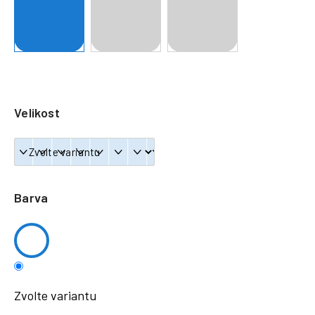
a
j
í
t
?
Velikost
HLEDAT
Barva
Zvolte variantu