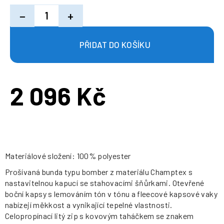
−
+
2 096 Kč
Měrná
cena:
Materiálové složení: 100% polyester
Prošívaná bunda typu bomber z materiálu Champtex s
nastavitelnou kapucí se stahovacími šňůrkami. Otevřené
boční kapsy s lemováním tón v tónu a fleecové kapsové vaky
nabízejí měkkost a vynikající tepelné vlastnosti.
Celopropínací litý zip s kovovým taháčkem se znakem