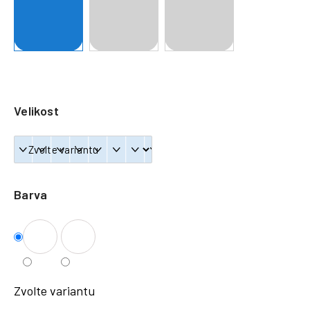
a
j
í
t
?
Velikost
HLEDAT
Barva
Zvolte variantu