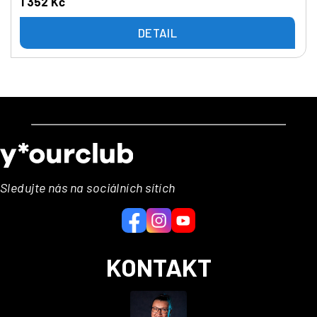
1 352 Kč
DETAIL
Z
á
p
a
Sledujte nás na sociálních sítích
t
í
KONTAKT