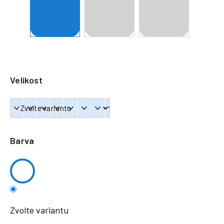
a
j
í
t
?
Velikost
HLEDAT
Barva
Zvolte variantu