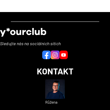
Z
á
p
a
Sledujte nás na sociálních sítích
t
í
KONTAKT
Růžena