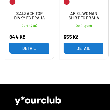
SALZACH TOP
ARIEL WOMAN
DÍVKY FC PRAHA
SHIRT FC PRAHA
Do 4 týdnů
Do 4 týdnů
844 Kč
655 Kč
DETAIL
DETAIL
Z
á
p