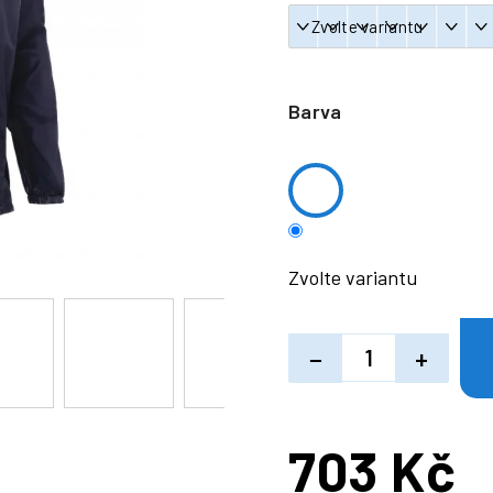
Barva
Zvolte variantu
−
+
703 Kč
Měrná