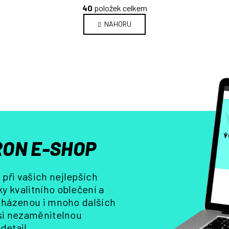
O
40
položek celkem
v
NAHORU
l
á
d
a
c
í
p
r
v
k
y
ON E-SHOP
v
ý
p
při vašich nejlepších
i
y kvalitního oblečení a
s
, házenou i mnoho dalších
u
 si nezaměnitelnou
detail.