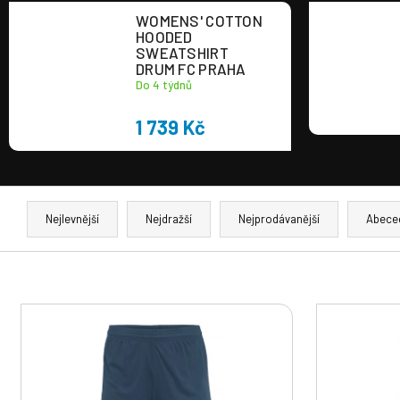
WOMENS' COTTON
HOODED
SWEATSHIRT
DRUM FC PRAHA
Do 4 týdnů
1 739 Kč
Ř
a
Nejlevnější
Nejdražší
Nejprodávanější
Abece
z
e
n
V
í
ý
p
p
r
i
o
s