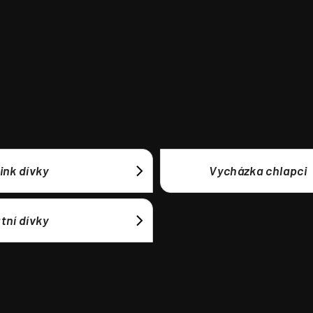
ink dívky
Vycházka chlapci
tní dívky