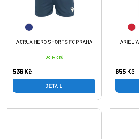
d
p
u
r
k
o
t
d
ů
u
ACRUX HERO SHORTS FC PRAHA
ARIEL 
k
t
Do 14 dnů
ů
536 Kč
655 Kč
DETAIL