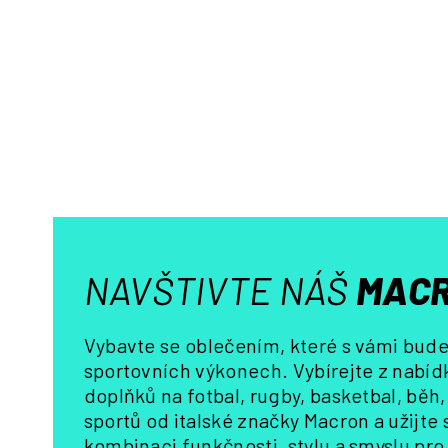
NAVŠTIVTE NÁŠ
MACR
Vybavte se oblečením, které s vámi bude 
sportovních výkonech. Vybírejte z nabídk
doplňků na fotbal, rugby, basketbal, běh
sportů od italské značky Macron a užijte
kombinaci funkčnosti, stylu a smyslu pro 