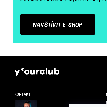
NAVŠTÍVIT E-SHOP
Z
á
p
a
t
KONTAKT
í