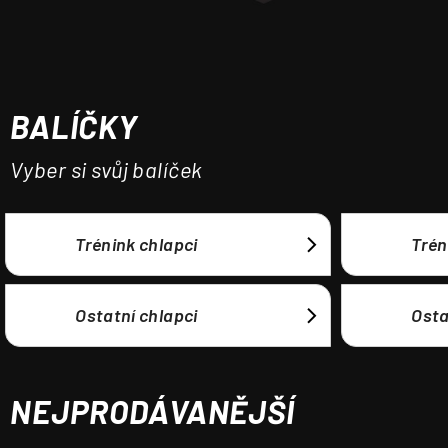
a
j
í
t
BALÍČKY
?
Vyber si svůj balíček
HLEDAT
Trénink chlapci
Trén
Ostatní chlapci
Osta
NEJPRODÁVANĚJŠÍ