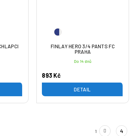
CHLAPCI
FINLAY HERO 3/4 PANTS FC
PRAHA
Do 14 dnů
893 Kč
DETAIL
S
4
1
t