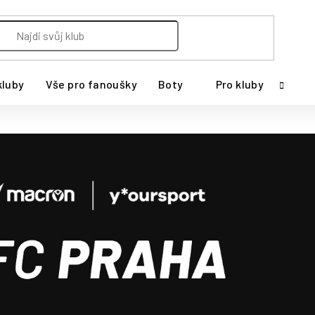
kluby
Vše pro fanoušky
Boty
Pro kluby