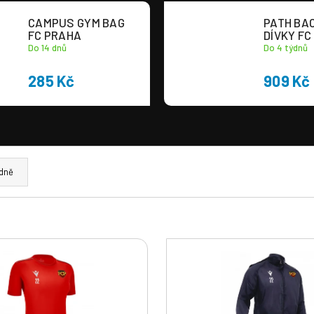
CAMPUS GYM BAG
PATH BA
FC PRAHA
DÍVKY FC
Do 14 dnů
Do 4 týdnů
285 Kč
909 Kč
dně