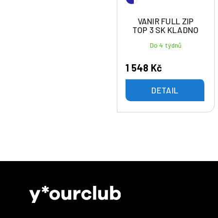
VANIR FULL ZIP
TOP 3 SK KLADNO
Do 4 týdnů
1 548 Kč
DETAIL
Z
á
p