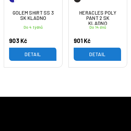
GOLEM SHIRT SS 3
HERACLES POLY
SK KLADNO
PANT 2 SK
KLADNO
Do 4 týdnů
Do 14 dnů
903 Kč
901 Kč
DETAIL
DETAIL