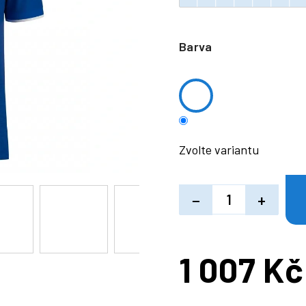
Barva
Zvolte variantu
−
+
1 007 Kč
Měrná
cena: