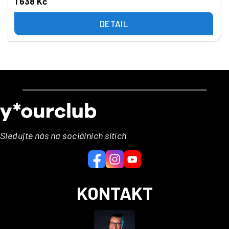
1 638 Kč
DETAIL
Z
á
p
a
Sledujte nás na sociálních sítích
t
í
KONTAKT