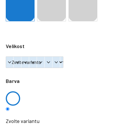
a
j
í
t
?
Velikost
HLEDAT
Barva
Zvolte variantu